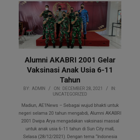
Alumni AKABRI 2001 Gelar
Vaksinasi Anak Usia 6-11
Tahun
2021-
BY:
ADMIN
ON:
DECEMBER 28, 2021
IN:
UNCATEGORIZED
12-
28
Madiun, AE1News – Sebagai wujud bhakti untuk
negeri selama 20 tahun mengabdi, Alumni AKABRI
2001 Dwipa Arya mengadakan vaksinasi massal
untuk anak usia 6-11 tahun di Sun City mall,
Selasa (28/12/2021). Dengan tema “Indonesia