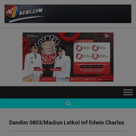
Skip
to
content
AE1NEWS
Primary
Navigation
Search
Menu
Dandim 0803/Madiun Letkol Inf Edwin Charles