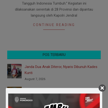
Tangguh Indonesia Tumbuh.” Kegiatan ini
dilaksanakan serentak di 28 Provinsi dan dipantau
langsung oleh Kapolri Jendral
CONTINUE READING
POS TERBARU
Janda Dua Anak Diteror, Nyaris Dibunuh Kades
Kunti
August 7, 2026
Logo HUT ke-530 Ponorogo, Simbol Harmoni
Budaya Menuju Masa Depan
August 7, 2026