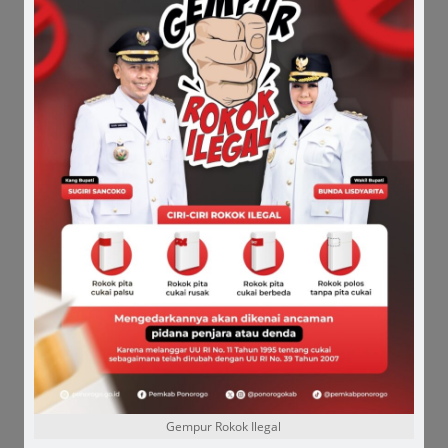
Korupsi Tunjangan Perumahan DPRD, Sunarto
Penuhi Panggilan Kejaksaan
August 6, 2026
Alasan Kesehatan “Naruto” Tak Penuhi
Panggilan Kejaksaan
August 4, 2026
Cari Keadilan, Wanita Korban Penganiayaan
Kepala Desa Lapor Polisi
August 3, 2026
Gempur Rokok Ilegal