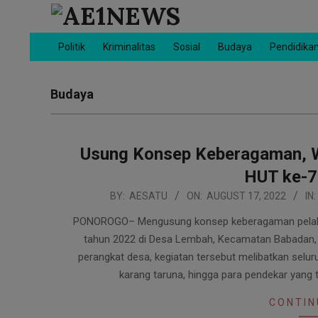
Skip
to
AE1NEWS
content
Politik
Kriminalitas
Sosial
Budaya
Pendidika
Primary
Navigation
Menu
Budaya
Usung Konsep Keberagaman, W
HUT ke-7
2022-
BY:
AESATU
ON:
AUGUST 17, 2022
IN:
08-
PONOROGO– Mengusung konsep keberagaman pelaksa
17
tahun 2022 di Desa Lembah, Kecamatan Babadan,
perangkat desa, kegiatan tersebut melibatkan seluru
karang taruna, hingga para pendekar yang 
CONTIN