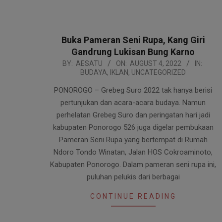
Buka Pameran Seni Rupa, Kang Giri
Gandrung Lukisan Bung Karno
2022-
BY:
AESATU
ON:
AUGUST 4, 2022
IN:
BUDAYA
,
IKLAN
,
UNCATEGORIZED
08-
04
PONOROGO – Grebeg Suro 2022 tak hanya berisi
pertunjukan dan acara-acara budaya. Namun
perhelatan Grebeg Suro dan peringatan hari jadi
kabupaten Ponorogo 526 juga digelar pembukaan
Pameran Seni Rupa yang bertempat di Rumah
Ndoro Tondo Winatan, Jalan HOS Cokroaminoto,
Kabupaten Ponorogo. Dalam pameran seni rupa ini,
puluhan pelukis dari berbagai
CONTINUE READING