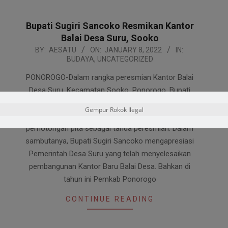
Bupati Sugiri Sancoko Resmikan Kantor
Balai Desa Suru, Sooko
2022-
BY:
AESATU
ON:
JANUARY 8, 2022
IN:
BUDAYA
,
UNCATEGORIZED
01-
08
PONOROGO-Dalam rangka peresmian Kantor Balai
Desa Suru, Kecamatan Sooko, Ponorogo. Bupati
Sugiri Sancoko beserta wakil Bupati Ponorogo,
Gempur Rokok Ilegal
Sabtu malam (8/1/2022) langsung melakukan
pemotongan pita sebagai tanda peresmian. Dalam
sambutanya, Bupati Sugiri Sancoko mengapresiasi
Pemerintah Desa Suru yang telah menyelesaikan
pembangunan Kantor Baru Balai Desa. Bahkan di
tahun ini Pemkab Ponorogo
CONTINUE READING