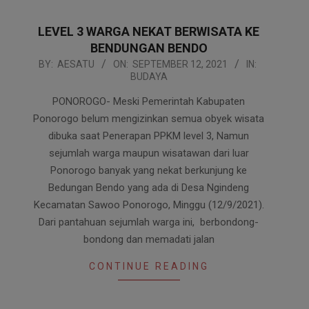
LEVEL 3 WARGA NEKAT BERWISATA KE
BENDUNGAN BENDO
2021-
BY:
AESATU
ON:
SEPTEMBER 12, 2021
IN:
BUDAYA
09-
12
PONOROGO- Meski Pemerintah Kabupaten
Ponorogo belum mengizinkan semua obyek wisata
dibuka saat Penerapan PPKM level 3, Namun
sejumlah warga maupun wisatawan dari luar
Ponorogo banyak yang nekat berkunjung ke
Bedungan Bendo yang ada di Desa Ngindeng
Kecamatan Sawoo Ponorogo, Minggu (12/9/2021).
Dari pantahuan sejumlah warga ini, berbondong-
bondong dan memadati jalan
CONTINUE READING