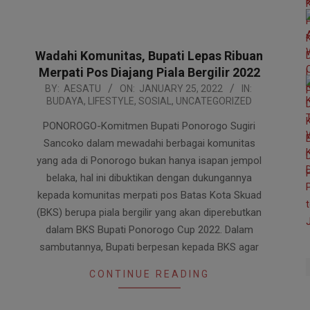
Wadahi Komunitas, Bupati Lepas Ribuan
Merpati Pos Diajang Piala Bergilir 2022
2022-
BY:
AESATU
ON:
JANUARY 25, 2022
IN:
BUDAYA
,
LIFESTYLE
,
SOSIAL
,
UNCATEGORIZED
01-
25
PONOROGO-Komitmen Bupati Ponorogo Sugiri
Sancoko dalam mewadahi berbagai komunitas
yang ada di Ponorogo bukan hanya isapan jempol
belaka, hal ini dibuktikan dengan dukungannya
kepada komunitas merpati pos Batas Kota Skuad
(BKS) berupa piala bergilir yang akan diperebutkan
dalam BKS Bupati Ponorogo Cup 2022. Dalam
sambutannya, Bupati berpesan kepada BKS agar
CONTINUE READING