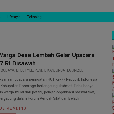
n
Lifestyle
Teknologi
arga Desa Lembah Gelar Upacara
7 RI Disawah
BUDAYA
,
LIFESTYLE
,
PENDIDIKAN
,
UNCATEGORIZED
naan upacara peringatan HUT ke-77 Republik Indonesia
 Kabupaten Ponorogo berlangsung khidmat. Tidak hanya
h warga mulai dari petani, pelajar, organisasi masyarakat,
tergabung dalam Forum Pencak Silat dan Beladiri
UE READING