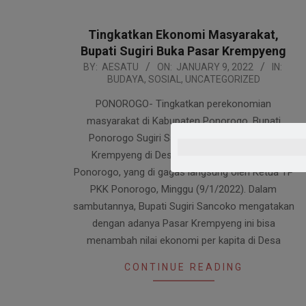
Tingkatkan Ekonomi Masyarakat,
Bupati Sugiri Buka Pasar Krempyeng
2022-
BY:
AESATU
ON:
JANUARY 9, 2022
IN:
BUDAYA
,
SOSIAL
,
UNCATEGORIZED
01-
09
PONOROGO- Tingkatkan perekonomian
masyarakat di Kabupaten Ponorogo, Bupati
Ponorogo Sugiri Sancoko membuka pasar
Krempyeng di Desa Turi Kecamatan Jetis
Ponorogo, yang di gagas langsung oleh Ketua TP
PKK Ponorogo, Minggu (9/1/2022). Dalam
sambutannya, Bupati Sugiri Sancoko mengatakan
dengan adanya Pasar Krempyeng ini bisa
menambah nilai ekonomi per kapita di Desa
CONTINUE READING