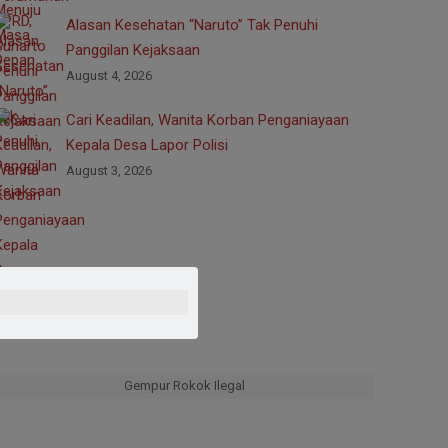
Alasan Kesehatan “Naruto” Tak Penuhi
Panggilan Kejaksaan
August 4, 2026
Cari Keadilan, Wanita Korban Penganiayaan
Kepala Desa Lapor Polisi
August 3, 2026
Gempur Rokok Ilegal