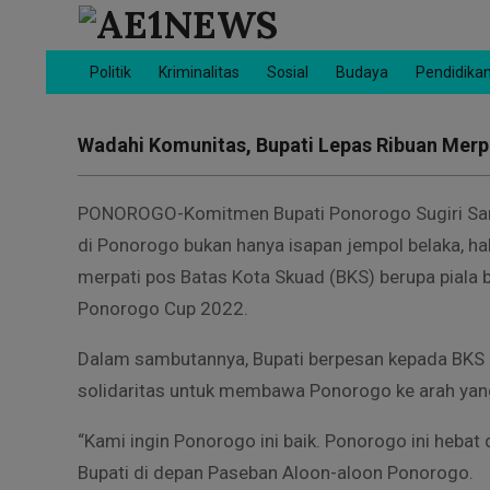
Skip
to
AE1NEWS
content
Politik
Kriminalitas
Sosial
Budaya
Pendidika
Primary
Navigation
Menu
Wadahi Komunitas, Bupati Lepas Ribuan Merpat
PONOROGO-Komitmen Bupati Ponorogo Sugiri San
di Ponorogo bukan hanya isapan jempol belaka, ha
merpati pos Batas Kota Skuad (BKS) berupa piala b
Ponorogo Cup 2022.
Dalam sambutannya, Bupati berpesan kepada BKS 
solidaritas untuk membawa Ponorogo ke arah yang 
“Kami ingin Ponorogo ini baik. Ponorogo ini hebat 
Bupati di depan Paseban Aloon-aloon Ponorogo.