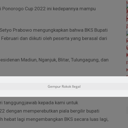
ati Ponorogo Cup 2022 ini kedepannya mampu
 Setyo Prabowo mengungkapkan bahwa BKS Bupati
bruari dan diikuti oleh peserta yang berasal dari
esidenan Madiun, Nganjuk, Blitar, Tulungagung, dan
Kang Bupati Sugiri Sancoko yang telah bersedia
Gempur Rokok Ilegal
eri tanggungjawab kepada kami untuk
2 dengan memperebutkan piala bergilir bupati
bih hebat lagi mengembangkan BKS secara luas lagi,