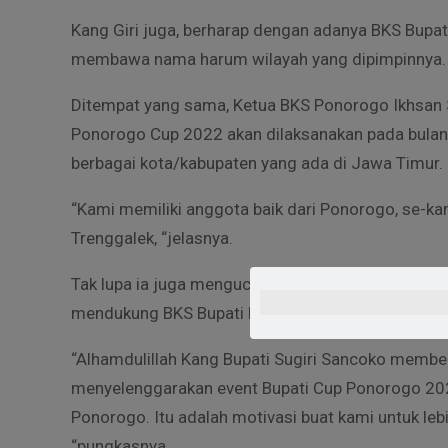
Kang Giri juga, berharap dengan adanya BKS Bup
membawa nama harum wilayah yang dipimpinnya.
Ditempat yang sama, Ketua BKS Ponorogo Ikhsan
Ponorogo Cup 2022 akan dilaksanakan pada bulan Fe
berbagai kota/kabupaten yang ada di Jawa Timur.
“Kami memiliki anggota baik dari Ponorogo, se-kar
Trenggalek, “jelasnya.
Tak lupa ia juga mengucapkan terimakasih kepada 
mendukung BKS Bupati Ponorogo Cup 2022.
“Alhamdulillah Kang Bupati Sugiri Sancoko memb
menyelenggarakan event Bupati Cup Ponorogo 202
Ponorogo. Itu adalah motivasi buat kami untuk le
“pungkasnya.