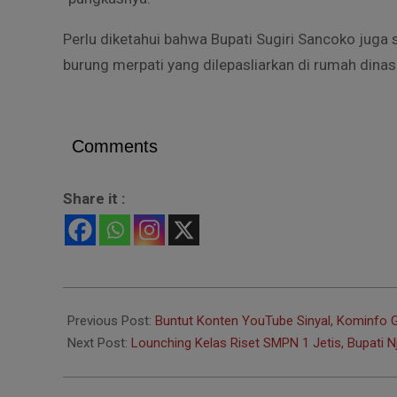
Perlu diketahui bahwa Bupati Sugiri Sancoko juga 
burung merpati yang dilepasliarkan di rumah dinas
Comments
Share it :
2022-
01-
Previous Post:
Buntut Konten YouTube Sinyal, Kominfo
25
Next Post:
Lounching Kelas Riset SMPN 1 Jetis, Bupati Nj