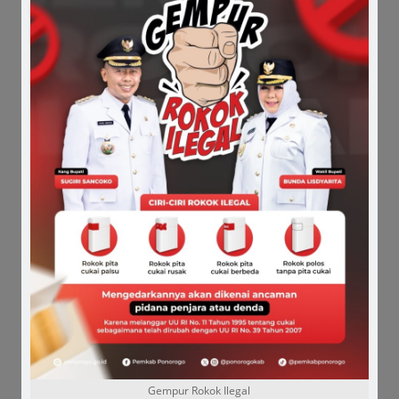
Korupsi Tunjangan Perumahan DPRD, Sunarto
Penuhi Panggilan Kejaksaan
August 6, 2026
Alasan Kesehatan “Naruto” Tak Penuhi
Panggilan Kejaksaan
August 4, 2026
Cari Keadilan, Wanita Korban Penganiayaan
Kepala Desa Lapor Polisi
August 3, 2026
Gempur Rokok Ilegal