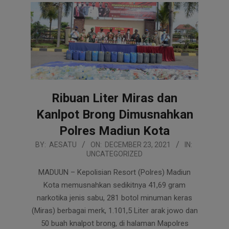
Ribuan Liter Miras dan
Kanlpot Brong Dimusnahkan
Polres Madiun Kota
2021-
BY:
AESATU
ON:
DECEMBER 23, 2021
IN:
UNCATEGORIZED
12-
23
MADUUN – Kepolisian Resort (Polres) Madiun
Kota memusnahkan sedikitnya 41,69 gram
narkotika jenis sabu, 281 botol minuman keras
(Miras) berbagai merk, 1.101,5 Liter arak jowo dan
50 buah knalpot brong, di halaman Mapolres