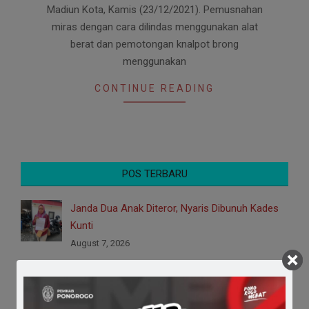
Madiun Kota, Kamis (23/12/2021). Pemusnahan
miras dengan cara dilindas menggunakan alat
berat dan pemotongan knalpot brong
menggunakan
CONTINUE READING
POS TERBARU
Janda Dua Anak Diteror, Nyaris Dibunuh Kades
Kunti
August 7, 2026
Logo HUT ke-530 Ponorogo, Simbol Harmoni
Budaya Menuju Masa Depan
August 7, 2026