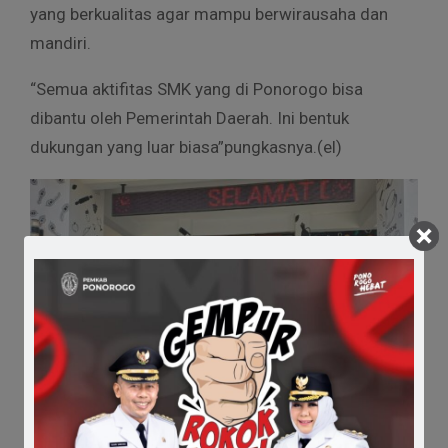
yang berkualitas agar mampu berwirausaha dan
mandiri.
“Semua aktifitas SMK yang di Ponorogo bisa
dibantu oleh Pemerintah Daerah. Ini bentuk
dukungan yang luar biasa”pungkasnya.(el)