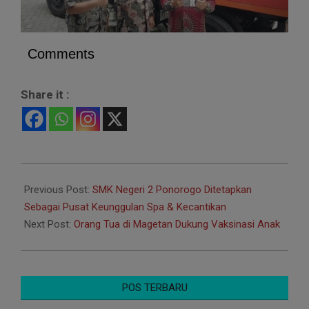
Comments
Share it :
2022-
01-
Previous Post:
SMK Negeri 2 Ponorogo Ditetapkan
06
Sebagai Pusat Keunggulan Spa & Kecantikan
Next Post:
Orang Tua di Magetan Dukung Vaksinasi Anak
POS TERBARU