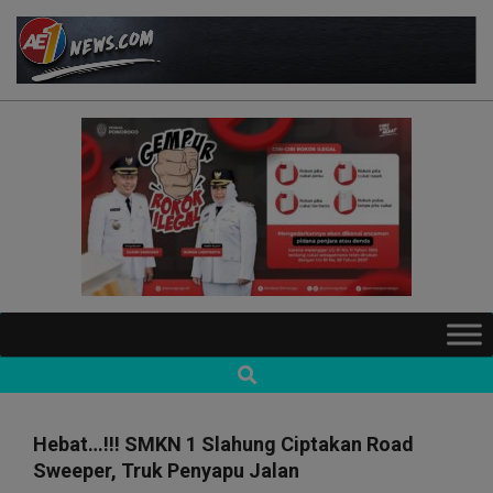
Skip
to
content
AE1NEWS
Primary
Navigation
Search
Menu
Hebat…!!! SMKN 1 Slahung Ciptakan Road
Sweeper, Truk Penyapu Jalan