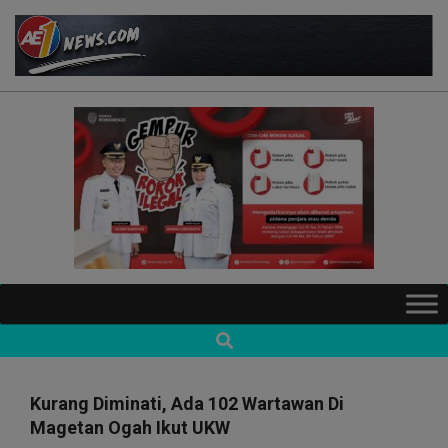
Skip
to
content
AE1NEWS
Primary
Navigation
Search
Menu
Kurang Diminati, Ada 102 Wartawan Di
Magetan Ogah Ikut UKW