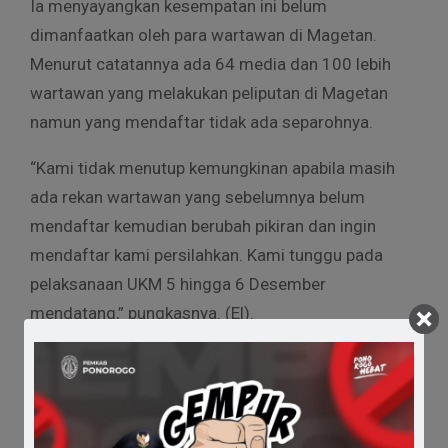
Ia menyayangkan kesempatan ini belum
dimanfaatkan oleh para wartawan di Magetan.
Menurut catatannya ada 64 media dan 100 lebih
wartawan yang melakukan peliputan di Magetan
namun yang mendaftar tidak ada separohnya.
“Kami tidak menutup kemungkinan apabila masih
ada rekan wartawan yang sebelumnya belum
mendaftar kemudian berubah pikiran dan ingin
mendaftar kami persilahkan. Kami tunggu pada
pelaksanaan UKM 5 hingga 6 Desember
mendatang,” pungkasnya. (El).