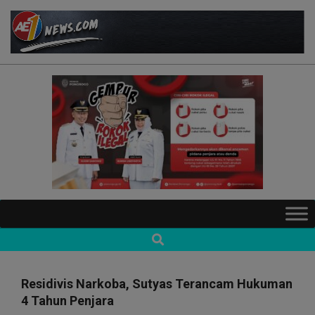
Skip
to
content
AE1NEWS
Primary
Navigation
Search
Menu
Residivis Narkoba, Sutyas Terancam Hukuman
4 Tahun Penjara