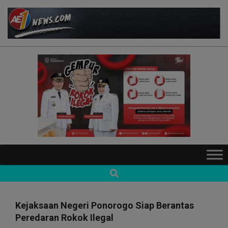
Skip
to
content
AE1NEWS
Primary
Navigation
Search
Menu
Kejaksaan Negeri Ponorogo Siap Berantas
Peredaran Rokok Ilegal