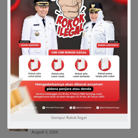
Next Post:
Satpol PP Ponorogo Kembali Gelar
Sosialisasikan Bahaya Rokok Ilegal
POS TERBARU
Korupsi Tunjangan Perumahan DPRD, Sunarto
Penuhi Panggilan Kejaksaan
August 6, 2026
Alasan Kesehatan “Naruto” Tak Penuhi
Panggilan Kejaksaan
August 4, 2026
Cari Keadilan, Wanita Korban Penganiayaan
Gempur Rokok Ilegal
Kepala Desa Lapor Polisi
August 3, 2026