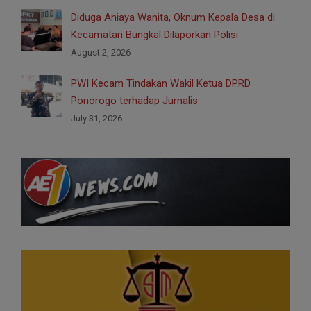
Diduga Aniaya Wanita, Oknum Kepala Desa di
Kecamatan Bungkal Dilaporkan Polisi
August 2, 2026
PWI Kecam Tindakan Wakil Ketua DPRD
Ponorogo terhadap Jurnalis
July 31, 2026