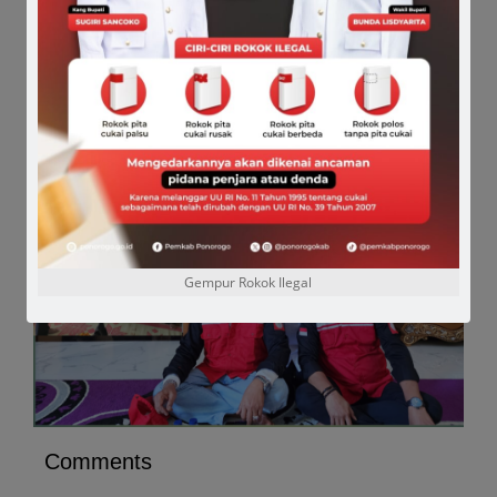
jujur dan tidak membawa politik identitas. Apalagi
beliau sangat merakyat sekali,” pungkas anggota
DPR-RI ini. (
El
)
Gempur Rokok Ilegal
Comments