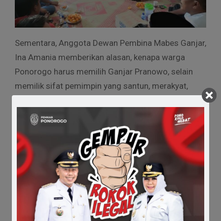
Sementara, Anggota Dewan Pembina Mabes Ganjar,
Ina Amania memberikan alasan, kenapa warga
Ponorogo harus memilih Ganjar Pranowo, selain
memilik sifat pemimpin yang santun, merakyat,
jujur. Ganjar Pranowo diyakini mampu meneruskan
perjuangan Joko Widodo untuk membangun
Indonesia semakin baik dan makmur.
” Sesuai survie SMRC terbaru Ganjar memiliki
elektabilitas tertinggi dalam segi kejujuran dan
personalnya. Ini menjadi bukti bahwa Mas Ganjar
wajib didukung dan layak memimpin Indonesia.
Karena saat ini kita membutuhkan pemimpin yang