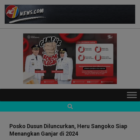
Skip
to
content
AE1NEWS
Primary
Navigation
Search
Menu
Posko Dusun Diluncurkan, Heru Sangoko Siap
Menangkan Ganjar di 2024