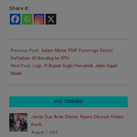
Share it :
2023-
05-
Previous Post:
Salam Metal, PDIP Ponorogo Resmi
17
Daftarkan 45 Bacaleg ke KPU
Next Post:
Lagi…!!! Bupati Sugiri Percantik Jalan Gajah
Mada
POS TERBARU
Janda Dua Anak Diteror, Nyaris Dibunuh Kades
Kunti
August 7, 2026