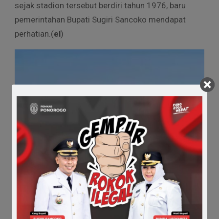
sejak stadion tersebut berdiri tahun 1976, baru
pemerintahan Bupati Sugiri Sancoko mendapat
perhatian.(
el
)
Comments