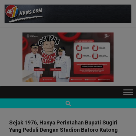
Skip
to
content
AE1NEWS
Primary
Navigation
Search
Menu
Sejak 1976, Hanya Perintahan Bupati Sugiri
Yang Peduli Dengan Stadion Batoro Katong