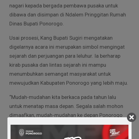
nagari kepada bergada pembawa pusaka untuk
dibawa dan disimpan di Ndalem Pringgitan Rumah
Dinas Bupati Ponorogo.
Usai prosesi, Kang Bupati Sugiri mengatakan
digelarnya acara ini merupakan simbol mengingat
sejarah dan perjuangan para leluhur. Ia berharap
kirab pusaka dan lintas sejarah ini mampu
menumbuhkan semangat masyarakat untuk
mewujudkan Kabupaten Ponorogo yang lebih maju.
“Mudah-mudahan kita berkaca pada tahun lalu
untuk menatap masa depan. Segala salah mohon
dimaafkan, mudah-mudahan ke depan Ponorogo
semakin hebat semakin rukun dan mengilhami,
meneladani apa yang disampaikan leluhur,” ujar