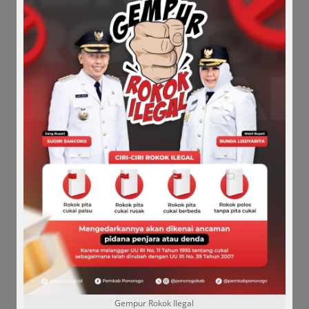
Kang Bupati. (
adv
/
el
)
Comments
Share it :
Gempur Rokok Ilegal