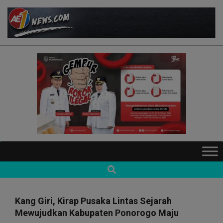
Skip
to
content
AE1NEWS
Primary
Navigation
Search
Menu
Kang Giri, Kirap Pusaka Lintas Sejarah
Mewujudkan Kabupaten Ponorogo Maju