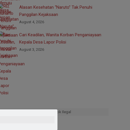
Alasan Kesehatan “Naruto” Tak Penuhi
Panggilan Kejaksaan
August 4, 2026
Cari Keadilan, Wanita Korban Penganiayaan
Kepala Desa Lapor Polisi
August 3, 2026
Gempur Rokok Ilegal