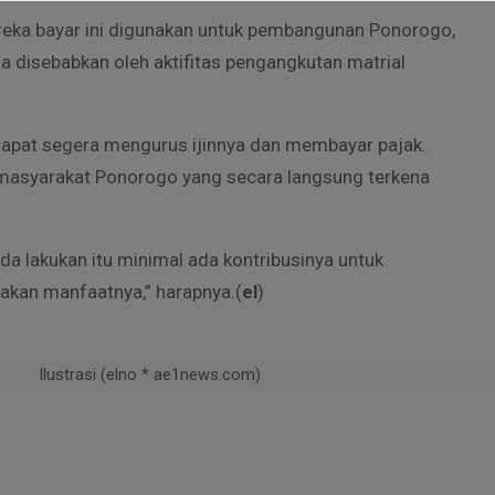
reka bayar ini digunakan untuk pembangunan Ponorogo,
ga disebabkan oleh aktifitas pengangkutan matrial
i dapat segera mengurus ijinnya dan membayar pajak.
k masyarakat Ponorogo yang secara langsung terkena
da lakukan itu minimal ada kontribusinya untuk
akan manfaatnya,” harapnya.(
el
)
Ilustrasi (elno * ae1news.com)