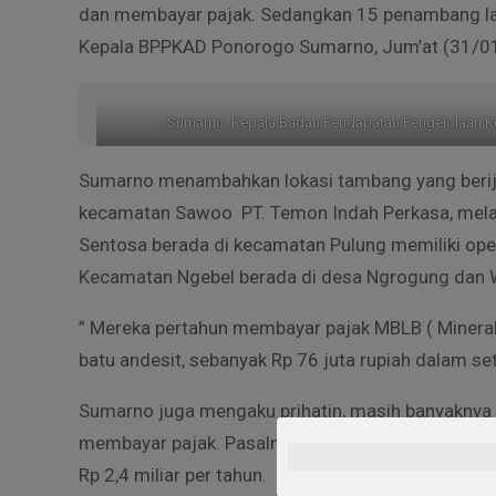
dan membayar pajak. Sedangkan 15 penambang lain
Kepala BPPKAD Ponorogo Sumarno, Jum’at (31/0
Sumarno, Kepala Badan Pendapatan Pengelolaan 
Sumarno menambahkan lokasi tambang yang berijin
kecamatan Sawoo PT. Temon Indah Perkasa, mela
Sentosa berada di kecamatan Pulung memiliki oper
Kecamatan Ngebel berada di desa Ngrogung dan W
” Mereka pertahun membayar pajak MBLB ( Mineral
batu andesit, sebanyak Rp 76 juta rupiah dalam se
Sumarno juga mengaku prihatin, masih banyaknya
membayar pajak. Pasalnya, pihaknya merinci estim
Rp 2,4 miliar per tahun.