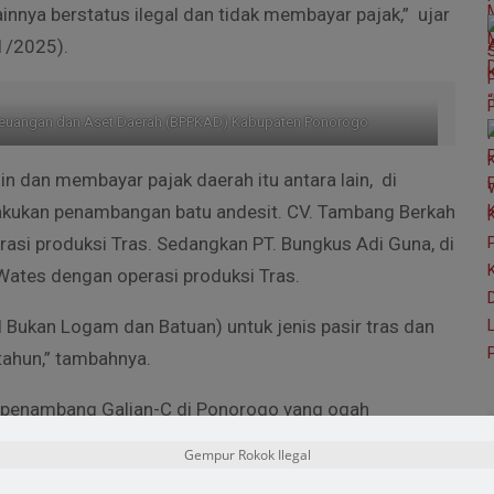
nya berstatus ilegal dan tidak membayar pajak,” ujar
1/2025).
Keuangan dan Aset Daerah (BPPKAD) Kabupaten Ponorogo
 dan membayar pajak daerah itu antara lain, di
kukan penambangan batu andesit. CV. Tambang Berkah
asi produksi Tras. Sedangkan PT. Bungkus Adi Guna, di
ates dengan operasi produksi Tras.
 Bukan Logam dan Batuan) untuk jenis pasir tras dan
tahun,” tambahnya.
 penambang Galian-C di Ponorogo yang ogah
asi keuntungan para pelaku tambang ini bisa mencapai
Gempur Rokok Ilegal