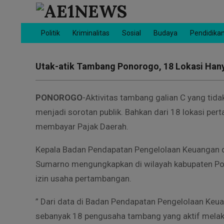
Skip
to
AE1NEWS
content
Politik
Kriminalitas
Sosial
Budaya
Pendidika
Primary
Navigation
Menu
Utak-atik Tambang Ponorogo, 18 Lokasi Hanya
PONOROGO
-Aktivitas tambang galian C yang tida
menjadi sorotan publik. Bahkan dari 18 lokasi per
membayar Pajak Daerah.
Kepala Badan Pendapatan Pengelolaan Keuangan 
Sumarno mengungkapkan di wilayah kabupaten Pon
izin usaha pertambangan.
” Dari data di Badan Pendapatan Pengelolaan Ke
sebanyak 18 pengusaha tambang yang aktif melak