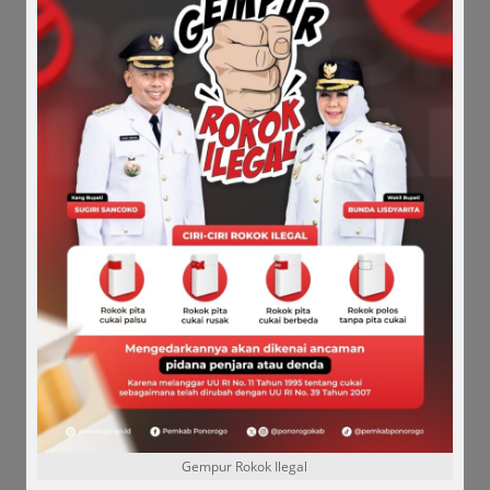
bersinergi mengatasi stunting,” ungkapnya.
Ponorogo terbilang sukses menekan prevalensi
stunting dari 21 persen hingga tinggal 8 persen
selama empat tahun. Bupati Sugiri Sancoko
akhirnya mendapat penghargaan dari Kepala Badan
Kependudukan dan Keluarga Berencana Nasional
(BKKBN) Hasto Wardoyo atas pencapaian dan
komitmen terhadap penurunan prevalensi stunting
itu, pada 27 Juli 2023 lalu. (
el
)
Comments
Share it :
Gempur Rokok Ilegal