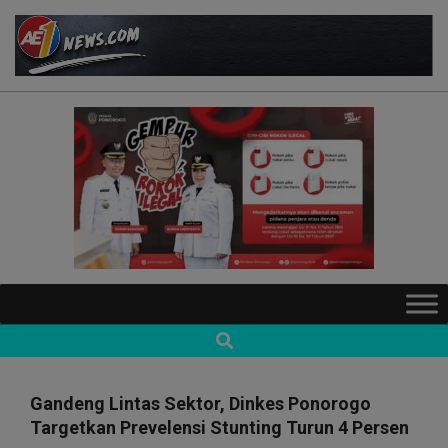
Skip
to
content
AE1NEWS
Primary
Navigation
Search
Menu
Gandeng Lintas Sektor, Dinkes Ponorogo
Targetkan Prevelensi Stunting Turun 4 Persen