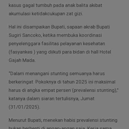
kasus gagal tumbuh pada anak balita akibat
akumulasi ketidakcukupan zat gizi.
Hal ini disampaikan Bupati, sapaan akrab Bupati
Sugiri Sancoko, ketika membuka koordinasi
penyelenggara fasilitas pelayanan kesehatan
(fasyankes ) yang diikuti para bidan di hall Hotel
Gajah Mada.
“Dalam menangani stunting semuanya harus
berkeringat. Pokoknya di tahun 2025 ini maksimal
harus di angka empat persen (prevalensi stunting),”
katanya dalam siaran tertulisnya, Jumat
(31/01/2025).
Menurut Bupati, menekan habis prevalensi stunting
bukan berhenti di angan-angan saja. Kerja sama