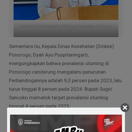
Kepala Dinas Kesehatan (Dinkes) Ponorogo, Dyah Ayu
Puspitaningarti
Sementara itu, Kepala Dinas Kesehatan (Dinkes)
Ponorogo, Dyah Ayu Puspitaningarti,
mengungkapkan bahwa prevalensi stunting di
Ponorogo cenderung mengalami penurunan.
Perbandingannya adalah 9,3 persen pada 2023, lalu
turun tinggal 8 persen pada 2024. Bupati Sugiri
Sancoko mematok target prevalensi stunting
tinggal 4 persen pada 2025.
“Adanya target justru membuat kita semangat.
Kami berupaya menggandeng lintas sektor untuk