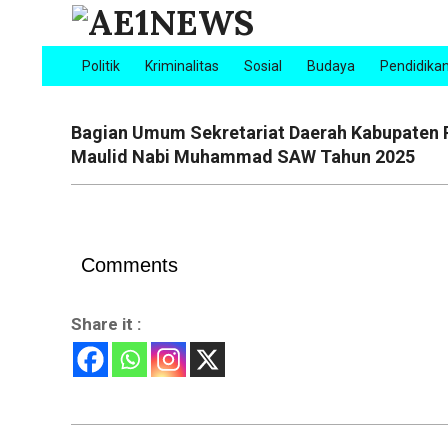
Skip
to
AE1NEWS
content
Politik
Kriminalitas
Sosial
Budaya
Pendidika
Primary
Navigation
Menu
Bagian Umum Sekretariat Daerah Kabupaten
Maulid Nabi Muhammad SAW Tahun 2025
Comments
Share it :
2025-