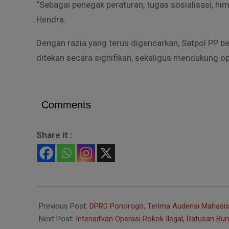
“Sebagai penegak peraturan, tugas sosialisasi, hi
Hendra.
Dengan razia yang terus digencarkan, Satpol PP b
ditekan secara signifikan, sekaligus mendukung op
Comments
Share it :
2025-
09-
Previous Post:
DPRD Ponorogo, Terima Audensi Mahasi
14
Next Post:
Intensifkan Operasi Rokok Ilegal, Ratusan Bun