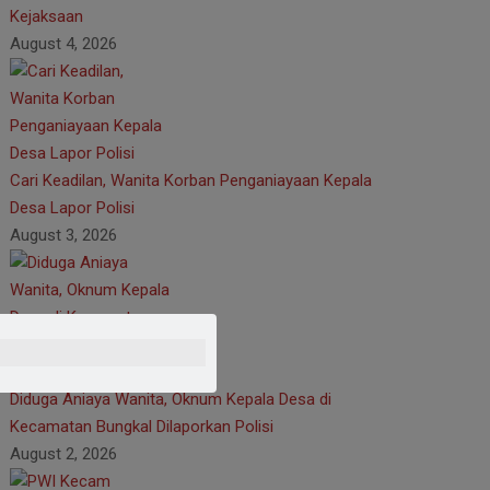
Kejaksaan
August 4, 2026
Cari Keadilan, Wanita Korban Penganiayaan Kepala
Desa Lapor Polisi
August 3, 2026
Diduga Aniaya Wanita, Oknum Kepala Desa di
Kecamatan Bungkal Dilaporkan Polisi
August 2, 2026