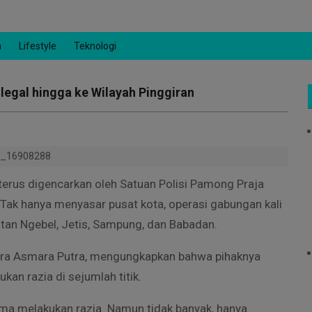
n
Lifestyle
Teknologi
egal hingga ke Wilayah Pinggiran
s_16908288
terus digencarkan oleh Satuan Polisi Pamong Praja
Tak hanya menyasar pusat kota, operasi gabungan kali
tan Ngebel, Jetis, Sampung, dan Babadan.
dra Asmara Putra, mengungkapkan bahwa pihaknya
an razia di sejumlah titik.
ma melakukan razia. Namun tidak banyak, hanya