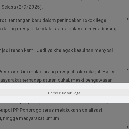
, Selasa (2/9/2025).
roti tantangan baru dalam penindakan rokok ilegal.
rm daring menjadi kendala utama dalam menyita barang
jadi ranah kami. Jadi ya kita agak kesulitan menyoal
norogo kini mulai jarang menjual rokok ilegal. Hal ini
masyarakat terhadap aturan cukai, meski pengawasan
Gempur Rokok Ilegal
teri Keuangan (PMK) Nomor 72 Tahun 2024 tentang
atpol PP Ponorogo terus melakukan sosialisasi,
ni, hingga masyarakat umum.