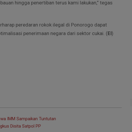
mbauan hingga penertiban terus kami lakukan,” tegas
erharap peredaran rokok ilegal di Ponorogo dapat
timalisasi penerimaan negara dari sektor cukai. (
El
)
swa IMM Sampaikan Tuntutan
gkus Disita Satpol PP