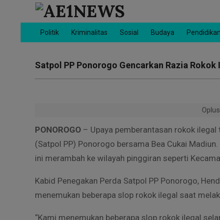
Skip
to
AE1NEWS
content
Politik
Kriminalitas
Sosial
Budaya
Pendidika
Primary
Navigation
Menu
Satpol PP Ponorogo Gencarkan Razia Rokok Il
Oplu
PONOROGO
– Upaya pemberantasan rokok ilegal 
(Satpol PP) Ponorogo bersama Bea Cukai Madiun. 
ini merambah ke wilayah pinggiran seperti Kecama
Kabid Penegakan Perda Satpol PP Ponorogo, Hen
menemukan beberapa slop rokok ilegal saat melakuk
“Kami menemukan beberapa slop rokok ilegal sela