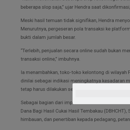
beberapa slop saja,” ujar Hendra saat dikonfirmasi
Meski hasil temuan tidak signifikan, Hendra menyo
Menurutnya, pergeseran pola transaksi ke platfo
bukti dalam jumlah besar.
“Terlebih, penjualan secara online sudah bukan men
transaksi online,” imbuhnya.
Ia menambahkan, toko-toko kelontong di wilayah Po
dinilai sebagai indikasi meningkatnya kesadaran 
tetap harus dilakukan secara intensif.
Sebagai bagian dari implementasi Peraturan Men
Dana Bagi Hasil Cukai Hasil Tembakau (DBHCHT), S
himbauan, dan penertiban kepada pedagang, peta