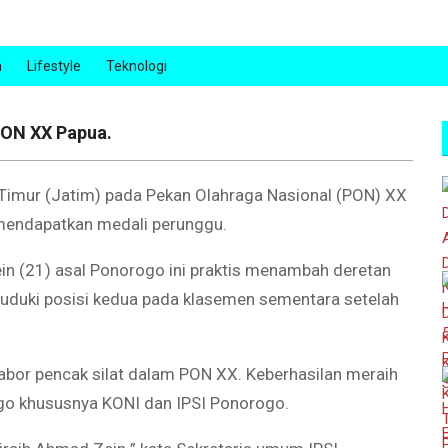
n
Lifestyle
Teknologi
PON XX Papua.
imur (Jatim) pada Pekan Olahraga Nasional (PON) XX
 mendapatkan medali perunggu.
ein (21) asal Ponorogo ini praktis menambah deretan
duduki posisi kedua pada klasemen sementara setelah
cabor pencak silat dalam PON XX. Keberhasilan meraih
o khususnya KONI dan IPSI Ponorogo.