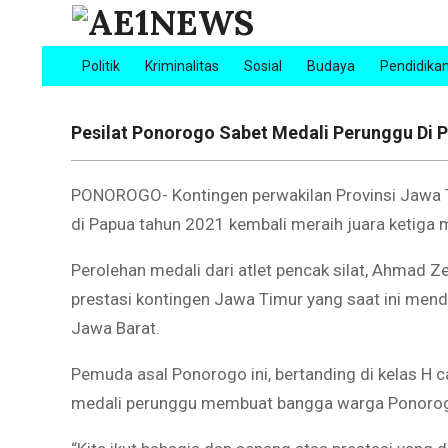
Skip
to
AE1NEWS
content
Politik
Kriminalitas
Sosial
Budaya
Pendidika
Primary
Navigation
Menu
Pesilat Ponorogo Sabet Medali Perunggu Di 
PONOROGO- Kontingen perwakilan Provinsi Jawa T
di Papua tahun 2021 kembali meraih juara ketiga
Perolehan medali dari atlet pencak silat, Ahmad Z
prestasi kontingen Jawa Timur yang saat ini men
Jawa Barat.
Pemuda asal Ponorogo ini, bertanding di kelas H 
medali perunggu membuat bangga warga Ponorog