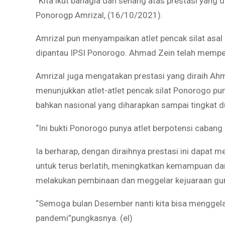
“Kita ikut bahagia dan senang atas prestasi yang 
Ponorogp Amrizal, (16/10/2021).
Amrizal pun menyampaikan atlet pencak silat asa
dipantau IPSI Ponorogo. Ahmad Zein telah mempe
Amrizal juga mengatakan prestasi yang diraih Ahm
menunjukkan atlet-atlet pencak silat Ponorogo pun
bahkan nasional yang diharapkan sampai tingkat d
“Ini bukti Ponorogo punya atlet berpotensi cabang
Ia berharap, dengan diraihnya prestasi ini dapat 
untuk terus berlatih, meningkatkan kemampuan da
melakukan pembinaan dan meggelar kejuaraan guna
“Semoga bulan Desember nanti kita bisa menggelar
pandemi”pungkasnya. (el)