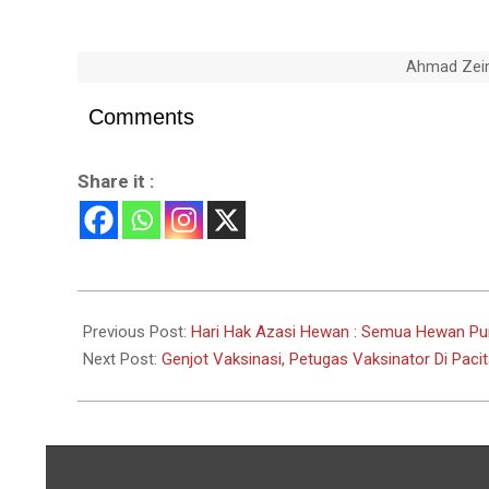
Ahmad Zein
Comments
Share it :
2021-
10-
Previous Post:
Hari Hak Azasi Hewan : Semua Hewan Pu
16
Next Post:
Genjot Vaksinasi, Petugas Vaksinator Di Paci