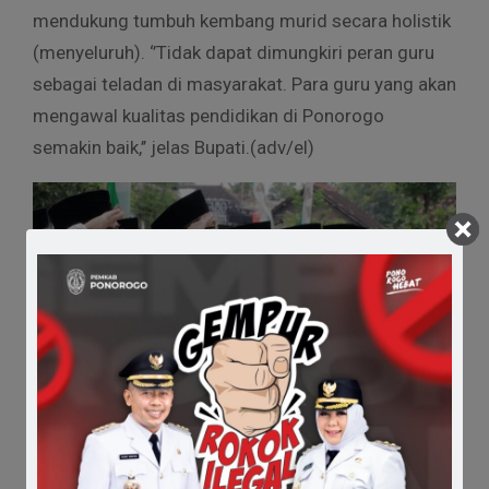
mendukung tumbuh kembang murid secara holistik
(menyeluruh). ‘’Tidak dapat dimungkiri peran guru
sebagai teladan di masyarakat. Para guru yang akan
mengawal kualitas pendidikan di Ponorogo
semakin baik,’’ jelas Bupati.(adv/el)