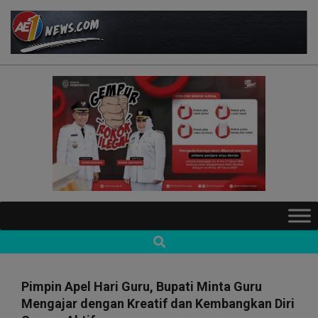
Skip
to
content
AE1NEWS
Primary
Navigation
Search
Menu
Pimpin Apel Hari Guru, Bupati Minta Guru
Mengajar dengan Kreatif dan Kembangkan Diri