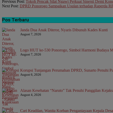
2025-
Previous Post:
Tokoh Pencak Silat Ngawi Perkuat Sinergi Demi Kon
05-
Next Post:
DPRD Ponorogo Sampaikan Usulan terhadap Raperda 
24
Pos Terbaru
Janda Dua Anak Diteror, Nyaris Dibunuh Kades Kunti
August 7, 2026
Logo HUT ke-530 Ponorogo, Simbol Harmoni Budaya 
August 7, 2026
Korupsi Tunjangan Perumahan DPRD, Sunarto Penuhi Pa
August 6, 2026
Alasan Kesehatan “Naruto” Tak Penuhi Panggilan Kejak
August 4, 2026
Cari Keadilan, Wanita Korban Penganiayaan Kepala Desa