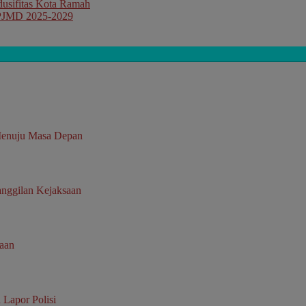
dusifitas Kota Ramah
RPJMD 2025-2029
Menuju Masa Depan
nggilan Kejaksaan
saan
 Lapor Polisi