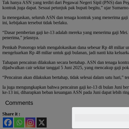
Tak hanya ASN yang terdiri dari Pegawai Negeri Sipil (PNS) dan Peg
kontrak juga dapat. Sesuai petunjuk pak bupati begitu,” ujar Sumarno
Ia menegaskan, seluruh ASN dan tenaga kontrak yang menerima gaji
ini, kebijakan tersebut tidak berlaku.
“Dasar pemberian gaji ke-13 adalah mereka yang menerima gaji Me
penerima,” jelasnya.
Pemkab Ponorogo telah mengalokasikan dana sebesar Rp 48 miliar unt
mengeluarkan Rp 48 miliar untuk gaji bulanan, jadi nanti kita keluar
Tahapan pencairan dilakukan secara bertahap. ASN dan tenaga kontrak
dijadwalkan cair sekitar tanggal 5 Juni 2025, yang mencakup gaji pok
“Pencairan akan dilakukan bertahap, tidak selesai dalam satu hari
Ia juga mengungkapkan bahwa pencairan gaji ke-13 di bulan Juni be
ke-13 ini, diharapkan beban keuangan ASN pada Juni dapat lebih ri
Comments
Share it :