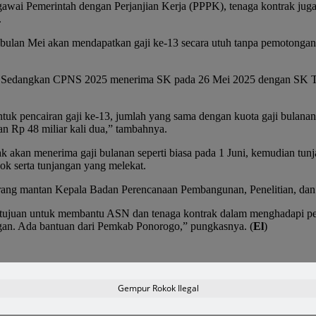
awai Pemerintah dengan Perjanjian Kerja (PPPK), tenaga kontrak juga
.
 bulan Mei akan mendapatkan gaji ke-13 secara utuh tanpa pemotong
i. Sedangkan CPNS 2025 menerima SK pada 26 Mei 2025 dengan SK TMT
uk pencairan gaji ke-13, jumlah yang sama dengan kuota gaji bulanan 
kan Rp 48 miliar kali dua,” tambahnya.
 akan menerima gaji bulanan seperti biasa pada 1 Juni, kemudian tunj
ok serta tunjangan yang melekat.
,” terang mantan Kepala Badan Perencanaan Pembangunan, Penelitian, 
rtujuan untuk membantu ASN dan tenaga kontrak dalam menghadapi pen
ngan. Ada bantuan dari Pemkab Ponorogo,” pungkasnya. (
El
)
Gempur Rokok Ilegal