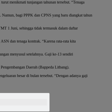
 turut menikmati tunjangan tahunan tersebut. “Tenaga
an. Namun, bagi PPPK dan CPNS yang baru diangkat tahun
 1 Juni, sehingga tidak termasuk dalam daftar
ASN dan tenaga kontrak. “Karena rata-rata kita
angan menyusul setelahnya. Gaji ke-13 sendiri
dan Pengembangan Daerah (Bappeda Litbang).
geluaran besar di bulan tersebut. “Dengan adanya gaji