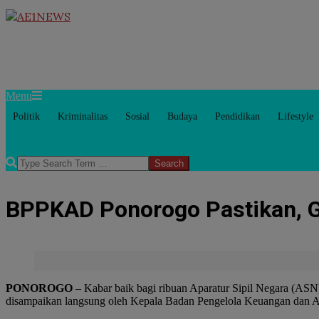
Skip
to
AE1NEWS
content
Primary
Menu
Navigation
Politik
Kriminalitas
Sosial
Budaya
Pendidikan
Lifestyle
Menu
Search
BPPKAD Ponorogo Pastikan, Ga
PONOROGO
– Kabar baik bagi ribuan Aparatur Sipil Negara (ASN)
disampaikan langsung oleh Kepala Badan Pengelola Keuangan dan 