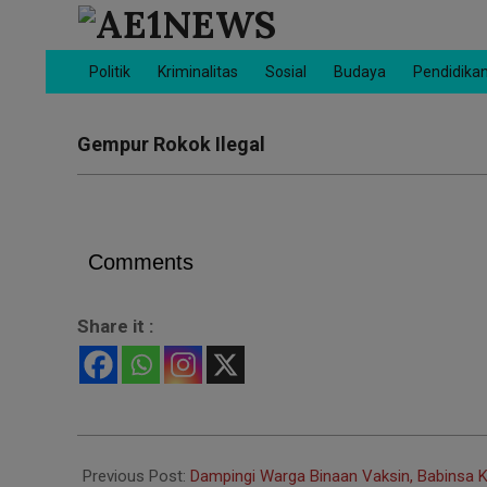
Skip
to
AE1NEWS
content
Politik
Kriminalitas
Sosial
Budaya
Pendidika
Primary
Navigation
Menu
Gempur Rokok Ilegal
Comments
Share it :
2022-
01-
Previous Post:
Dampingi Warga Binaan Vaksin, Babinsa 