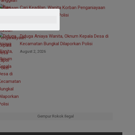
Cari Keadilan, Wanita Korban Penganiayaan
Kepala Desa Lapor Polisi
August 3, 2026
Diduga Aniaya Wanita, Oknum Kepala Desa di
Kecamatan Bungkal Dilaporkan Polisi
August 2, 2026
Gempur Rokok Ilegal