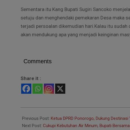
Sementara itu Kang Bupati Sugiri Sancoko menje
setuju dan menghendaki pemekaran Desa maka seg
terjadi persoalan dikemudian hari.Kalau itu suda
akan mendukung apa yang menjadi keinginan masy
Comments
Share it :
2022-
03-
Previous Post:
Ketua DPRD Ponorogo, Dukung Destinasi
31
Next Post:
Cukupi Kebutuhan Air Minum, Bupati Bersama