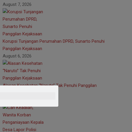
August 7, 2026
Korupsi Tunjangan Perumahan DPRD, Sunarto Penuhi
Panggilan Kejaksaan
August 6, 2026
Alasan Kesehatan “Naruto” Tak Penuhi Panggilan
Kejaksaan
August 4, 2026