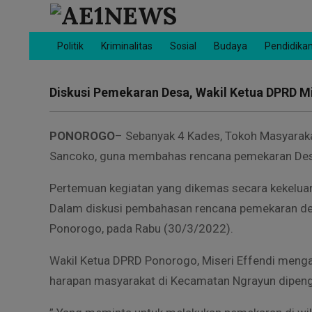
Skip
to
AE1NEWS
content
Politik
Kriminalitas
Sosial
Budaya
Pendidika
Primary
Navigation
Menu
Diskusi Pemekaran Desa, Wakil Ketua DPRD Mi
PONOROGO
– Sebanyak 4 Kades, Tokoh Masyaraka
Sancoko, guna membahas rencana pemekaran Des
Pertemuan kegiatan yang dikemas secara kekeluar
Dalam diskusi pembahasan rencana pemekaran des
Ponorogo, pada Rabu (30/3/2022).
Wakil Ketua DPRD Ponorogo, Miseri Effendi meng
harapan masyarakat di Kecamatan Ngrayun dipenga