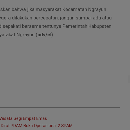
laskan bahwa jika masyarakat Kecamatan Ngrayun
era dilakukan percepatan, jangan sampai ada atau
h disepakati bersama tentunya Pemerintah Kabupaten
arakat Ngrayun.(
adv/el
)
 Wisata Segi Empat Emas
 Dirut PDAM Buka Operasional 2 SPAM