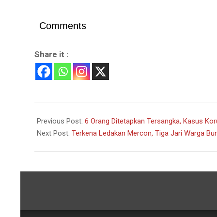
Comments
Share it :
2022-
04-
Previous Post:
6 Orang Ditetapkan Tersangka, Kasus Kor
04
Next Post:
Terkena Ledakan Mercon, Tiga Jari Warga Bu