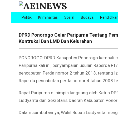
Skip
to
AE1NEWS
content
Politik
Kriminalitas
Sosial
Budaya
Pendidika
Primary
Navigation
Menu
DPRD Ponorogo Gelar Paripurna Tentang Pemb
Kontruksi Dan LMD Dan Kelurahan
PONOROGO-DPRD Kabupaten Ponorogo kembali meng
Paripurna kali ini, penyampaian usulan Raperda 
pencabutan Perda nomor 2 tahun 2013, tentang Iz
Raperda pencabutan perda nomor 4 tahun 2008 te
Rapat Paripurna di pimpin langsung oleh Ketua DPR
Lisdyarita dan Sekretaris Daerah Kabupaten Pono
Dalam sambutannya, Wakil Bupati Lisdyarita menga