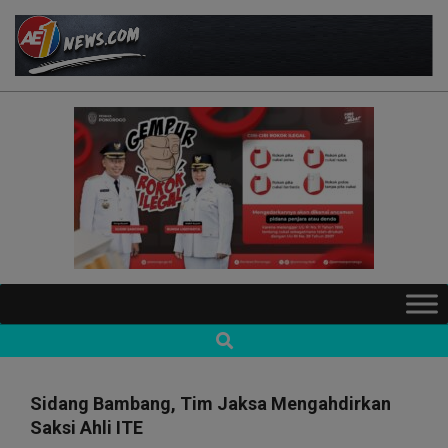
Skip
to
content
AE1NEWS
Primary
Navigation
Search
Menu
Sidang Bambang, Tim Jaksa Mengahdirkan
Saksi Ahli ITE