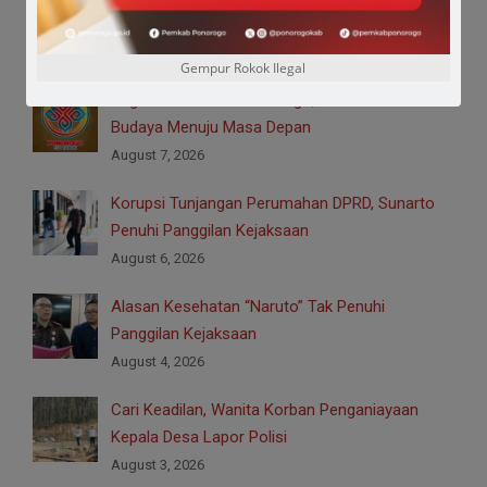
Kunti
August 7, 2026
Gempur Rokok Ilegal
Logo HUT ke-530 Ponorogo, Simbol Harmoni
Budaya Menuju Masa Depan
August 7, 2026
Korupsi Tunjangan Perumahan DPRD, Sunarto
Penuhi Panggilan Kejaksaan
August 6, 2026
Alasan Kesehatan “Naruto” Tak Penuhi
Panggilan Kejaksaan
August 4, 2026
Cari Keadilan, Wanita Korban Penganiayaan
Kepala Desa Lapor Polisi
August 3, 2026