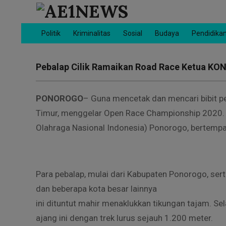
Skip
to
AE1NEWS
content
Politik
Kriminalitas
Sosial
Budaya
Pendidika
Primary
Navigation
Menu
Pebalap Cilik Ramaikan Road Race Ketua KO
PONOROGO
– Guna mencetak dan mencari bibit pe
Timur, menggelar Open Race Championship 2020.
Olahraga Nasional Indonesia) Ponorogo, bertempa
Para pebalap, mulai dari Kabupaten Ponorogo, sert
dan beberapa kota besar lainnya
ini dituntut mahir menaklukkan tikungan tajam. Sel
ajang ini dengan trek lurus sejauh 1.200 meter.