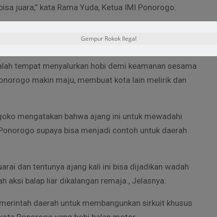
 bisa juara,” kata Rama Yuda, Ketua IMI Ponorogo.
 ajang adu cepat juga banyak jenis kendaraan yang
Gempur Rokok Ilegal
tic, 2 tak, 4 tak, moto GP mini dan skuter perempuan.
 salah tempat menyalurkan hobi demi keamanan sesama
 Ponorogo makin maju, membuat kota lain melirik dan
goko mengatakan bahwa ajang ini untuk mewadahi
i Ponorogo supaya bisa menjadi contoh untuk daerah
ai dan tentunya ajang kali ini bisa dijadikan wadah
 aksi balap liar dikalangan remaja., Jelasnya.
merintah daerah untuk membangunkan sirkuit khusus