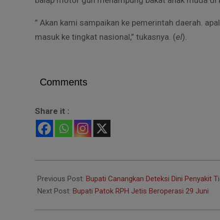
balap motor gun menampung bakat anak muda di k
” Akan kami sampaikan ke pemerintah daerah. apala
masuk ke tingkat nasional,” tukasnya. (
el
).
Comments
Share it :
2022-
05-
Previous Post:
Bupati Canangkan Deteksi Dini Penyakit T
22
Next Post:
Bupati Patok RPH Jetis Beroperasi 29 Juni