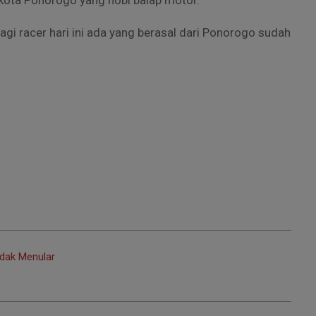
ota Ponorogo yang hobi balap motor.
gi racer hari ini ada yang berasal dari Ponorogo sudah
idak Menular