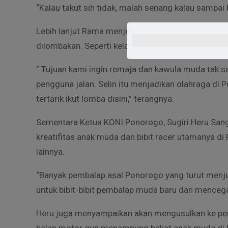
“Kalau takut sih tidak, malah senang kalau sampai
Lebih lanjut Rama menjelaskan, selain kelas mini,
dilombakan. Seperti kelas bebek 110 standar, scoo
” Tujuan kami ingin remaja dan kawula muda tak
pengguna jalan. Selin itu menjadikan olahraga di
tertarik ikut lomba disini,” terangnya.
Sementara Ketua KONI Ponorogo, Sugiri Heru San
kreatifitas anak muda dan bibit racer utamanya d
lainnya.
“Banyak pembalap asal Ponorogo yang turut menjuar
untuk bibit-bibit pembalap muda baru dan mencegah
Heru juga menyampaikan akan mengusulkan ke pe