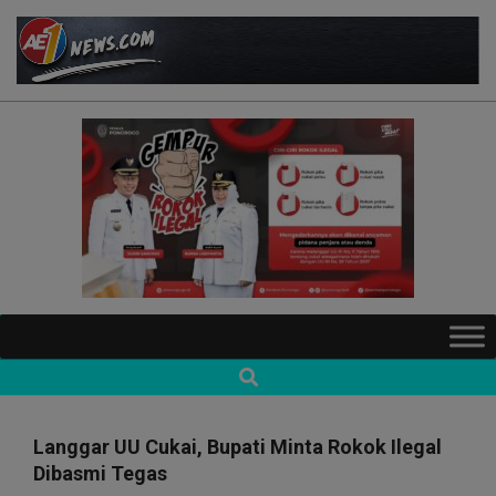
Skip
to
content
AE1NEWS
Primary
Navigation
Search
Menu
Langgar UU Cukai, Bupati Minta Rokok Ilegal
Dibasmi Tegas