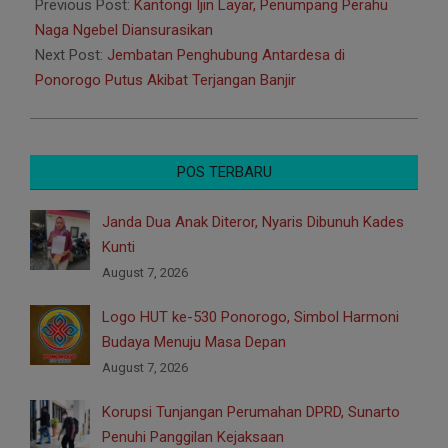
07-
Previous Post:
Kantongi Ijin Layar, Penumpang Perahu
07
Naga Ngebel Diansurasikan
Next Post:
Jembatan Penghubung Antardesa di
Ponorogo Putus Akibat Terjangan Banjir
POS TERBARU
Janda Dua Anak Diteror, Nyaris Dibunuh Kades
Kunti
August 7, 2026
Logo HUT ke-530 Ponorogo, Simbol Harmoni
Budaya Menuju Masa Depan
August 7, 2026
Korupsi Tunjangan Perumahan DPRD, Sunarto
Penuhi Panggilan Kejaksaan