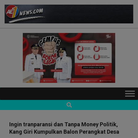
Skip
to
content
AE1NEWS
Primary
Navigation
Search
Menu
Ingin tranparansi dan Tanpa Money Politik,
Kang Giri Kumpulkan Balon Perangkat Desa