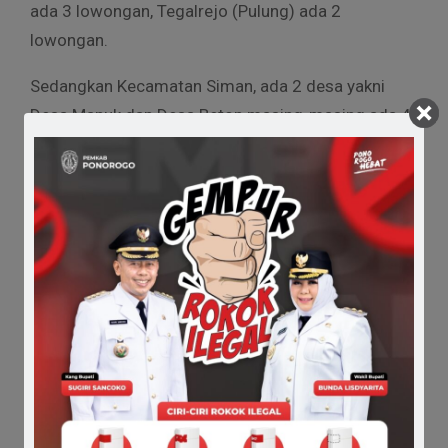
ada 3 lowongan, Tegalrejo (Pulung) ada 2
lowongan.
Sedangkan Kecamatan Siman, ada 2 desa yakni
Desa Manuk dan Desa Beton masing-masing ada 4
lowongan. Kecamatan Balong ada 3 desa yang
melakukan pengisian perangkat. Yakni Desa
Karangmojo ada 4 lowongan, Desa Muneng ada 5
lowongan dan Desa Bajang ada 1 lowongan.
Kemudian Kecamatan Sukorejo ada 4 desa. Yakni
Desa Sragi ada 4 lowongan, Desa Serangan dan
Gelanglor, masing-masing ada 1 lowongan.
Terakhir, Kecamatan Kauman, yang membuka
penjaringan perangkat desa hanya di Desa Pengkol
dengan 3 lowongan. (el)