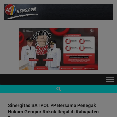
Skip
to
content
AE1NEWS
Primary
Navigation
Search
Menu
Sinergitas SATPOL PP Bersama Penegak
Hukum Gempur Rokok Ilegal di Kabupaten