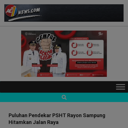
Skip
to
content
AE1NEWS
Primary
Navigation
Search
Menu
Puluhan Pendekar PSHT Rayon Sampung
Hitamkan Jalan Raya