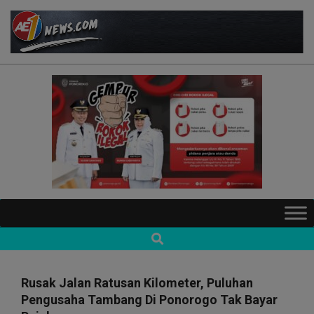
Skip
to
content
AE1NEWS
Primary
Navigation
Search
Menu
Rusak Jalan Ratusan Kilometer, Puluhan
Pengusaha Tambang Di Ponorogo Tak Bayar