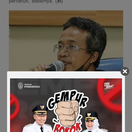
pertahun,” bebernya.. (
el
)