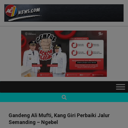
Skip
to
content
AE1NEWS
Primary
Navigation
Search
Menu
Gandeng Ali Mufti, Kang Giri Perbaiki Jalur
Semanding – Ngebel