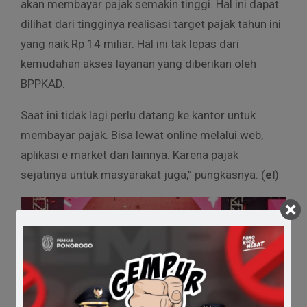
akan membayar pajak semakin tinggi. Hal ini dapat
dilihat dari tingginya realisasi target pajak tahun ini
yang naik Rp 14 miliar. Hal ini tak lepas dari
kemudahan akses layanan yang diberikan oleh
BPPKAD.
Saat ini tidak lagi perlu datang ke kantor untuk
membayar pajak. Bisa lewat online melalui web,
aplikasi e market dan lainnya. Karena pajak
sejatinya untuk masyarakat juga,” pungkasnya. (
el
)