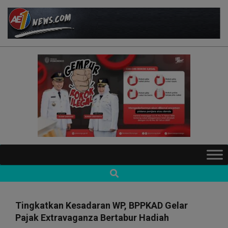
Skip
to
content
AE1NEWS
Primary
Navigation
Search
Menu
Tingkatkan Kesadaran WP, BPPKAD Gelar
Pajak Extravaganza Bertabur Hadiah