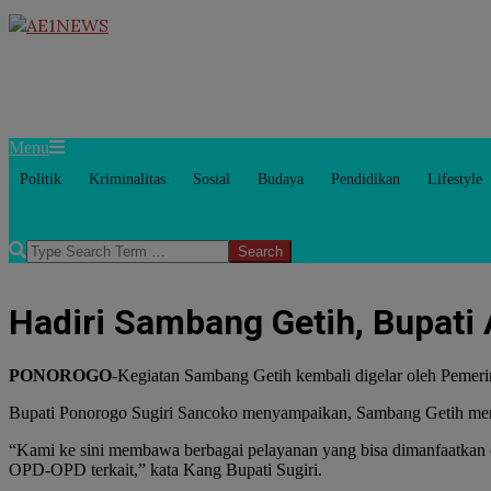
Skip
to
AE1NEWS
content
Primary
Menu
Navigation
Politik
Kriminalitas
Sosial
Budaya
Pendidikan
Lifestyle
Menu
Search
Hadiri Sambang Getih, Bupati
PONOROGO
-Kegiatan Sambang Getih kembali digelar oleh Pemeri
Bupati Ponorogo Sugiri Sancoko menyampaikan, Sambang Getih menj
“Kami ke sini membawa berbagai pelayanan yang bisa dimanfaatkan ole
OPD-OPD terkait,” kata Kang Bupati Sugiri.