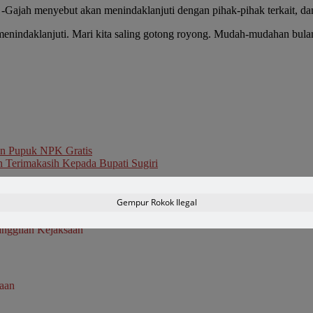
t -Gajah menyebut akan menindaklanjuti dengan pihak-pihak terkait, 
indaklanjuti. Mari kita saling gotong royong. Mudah-mudahan bulan 
Ton Pupuk NPK Gratis
 Terimakasih Kepada Bupati Sugiri
Gempur Rokok Ilegal
nggilan Kejaksaan
saan