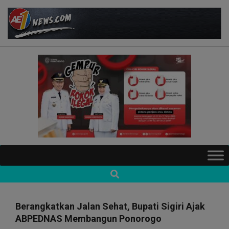
Skip
to
content
AE1NEWS
Primary
Navigation
Search
Menu
Berangkatkan Jalan Sehat, Bupati Sigiri Ajak
ABPEDNAS Membangun Ponorogo