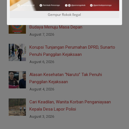
August 7, 2026
Gempur Rokok Ilegal
Logo HUT ke-530 Ponorogo, Simbol Harmoni
Budaya Menuju Masa Depan
August 7, 2026
Korupsi Tunjangan Perumahan DPRD, Sunarto
Penuhi Panggilan Kejaksaan
August 6, 2026
Alasan Kesehatan “Naruto” Tak Penuhi
Panggilan Kejaksaan
August 4, 2026
Cari Keadilan, Wanita Korban Penganiayaan
Kepala Desa Lapor Polisi
August 3, 2026