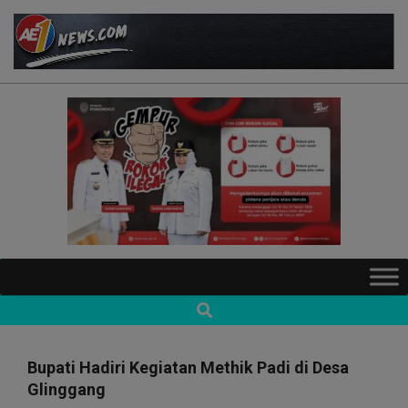
Skip
to
content
AE1NEWS
Primary
Navigation
Search
Menu
Bupati Hadiri Kegiatan Methik Padi di Desa
Glinggang