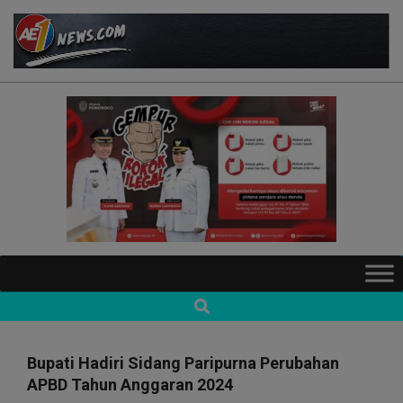
Skip
to
content
AE1NEWS
Primary
Navigation
Search
Menu
Bupati Hadiri Sidang Paripurna Perubahan
APBD Tahun Anggaran 2024