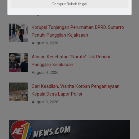
Gempur Rokok Ilegal
Budaya Menuju Masa Depan
August 7, 2026
Korupsi Tunjangan Perumahan DPRD, Sunarto
Penuhi Panggilan Kejaksaan
August 6, 2026
Alasan Kesehatan “Naruto” Tak Penuhi
Panggilan Kejaksaan
August 4, 2026
Cari Keadilan, Wanita Korban Penganiayaan
Kepala Desa Lapor Polisi
August 3, 2026