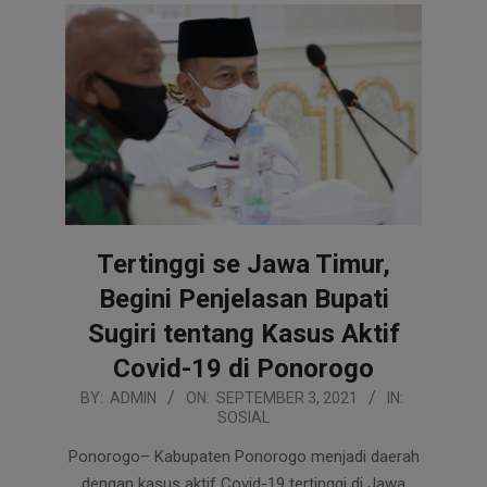
Tertinggi se Jawa Timur,
Begini Penjelasan Bupati
Sugiri tentang Kasus Aktif
Covid-19 di Ponorogo
2021-
BY:
ADMIN
ON:
SEPTEMBER 3, 2021
IN:
SOSIAL
09-
03
Ponorogo– Kabupaten Ponorogo menjadi daerah
dengan kasus aktif Covid-19 tertinggi di Jawa