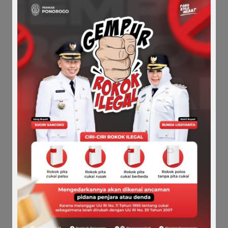
Alasan Kesehatan “Naruto” Tak Penuhi
Panggilan Kejaksaan
August 4, 2026
Cari Keadilan, Wanita Korban Penganiayaan
Kepala Desa Lapor Polisi
August 3, 2026
Diduga Aniaya Wanita, Oknum Kepala Desa di
Kecamatan Bungkal Dilaporkan Polisi
August 2, 2026
PWI Kecam Tindakan Wakil Ketua DPRD
Ponorogo terhadap Jurnalis
July 31, 2026