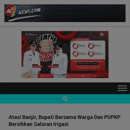
Skip
to
content
AE1NEWS
Primary
Navigation
Search
Menu
Atasi Banjir, Bupati Bersama Warga Dan PUPKP
Bersihkan Saluran Irigasi