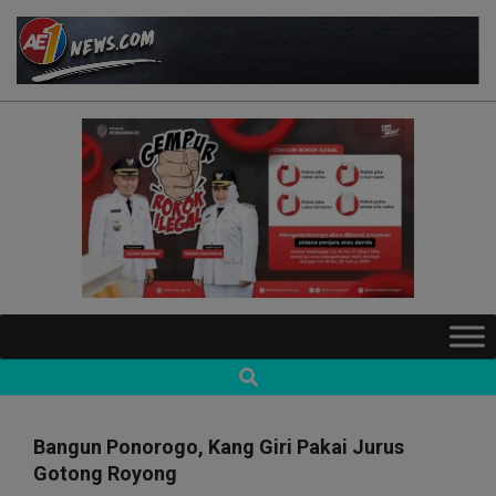
Skip
to
content
AE1NEWS
Primary
Navigation
Search
Menu
Bangun Ponorogo, Kang Giri Pakai Jurus
Gotong Royong