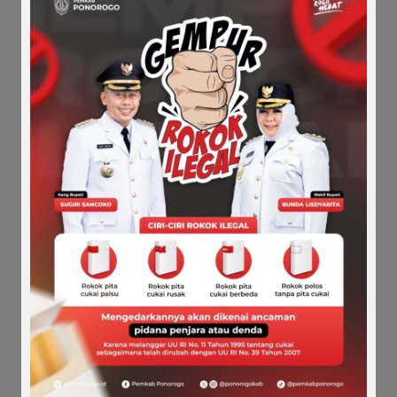
harapkan terus tumbuh berkembang. Pengurus RT
masuk dalam BPJS serta kelak tidak ada satupun RT
yang tidak tersambung jaringan internet, “pungkas
Kang Bupati diakhir webinar. (
el
)
Comments